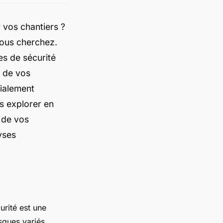
 vos chantiers ?
vous cherchez.
s de sécurité
é de vos
cialement
s explorer en
 de vos
yses
rité est une
sques variés,