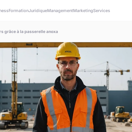
ness
Formation
Juridique
Management
Marketing
Services
rs grâce à la passerelle anoxa