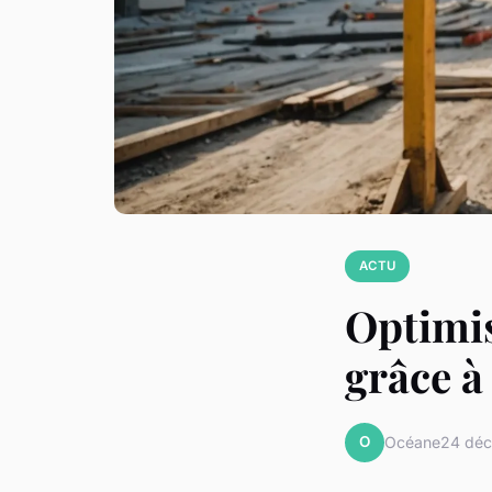
ACTU
Optimis
grâce à
O
Océane
24 dé