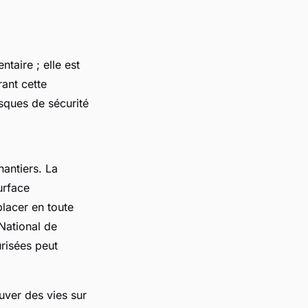
taire ; elle est
ant cette
sques de sécurité
hantiers. La
urface
placer en toute
 National de
urisées peut
uver des vies sur