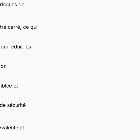
 risques de
re carré, ce qui
.
qui réduit les
ion
mblée et
de sécurité
yvalente et