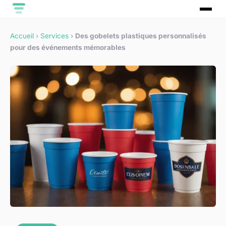
Accueil
›
Services
›
Des gobelets plastiques personnalisés
pour des événements mémorables