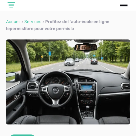
Accueil
›
Services
›
Profitez de l'auto-école en ligne
lepermislibre pour votre permis b